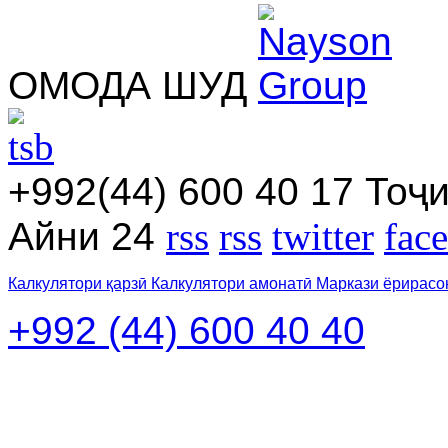
ОМОДА ШУД
+992(44) 600 40 17
Тоҷи
Айни 24
rss
rss
twitter
fac
Калкулятори қарзӣ
Калкулятори амонатӣ
Маркази ёрирасо
+992 (44) 600 40 40