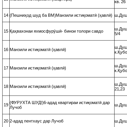
кв. 26
14
(Пешниҳод шуд ба ВМ)Манзили истиқоматӣ (ҳавлӣ)
ш.Душ
ш.Душ
15
Қаҳвахонаи яхмосфурӯшӣ- бинои толори савдо
5/4
ш.Душ
16
Манзили истиқоматӣ (ҳавлӣ)
к.Қуб
ш.Душ
17
Манзили истиқоматӣ (ҳавлӣ)
к.Қуб
ш.Душ
18
Манзили истиқоматӣ (ҳавлӣ)
21,23
(ФУРУХТА ШУД!)6-адад квартираи истиқоматӣ дар
19
ш.Душ
Лучоб
20
2-адад пентхаус дар Лучоб
ш.Душ