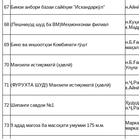
67
Бинои анбори базаи сайёҳии "Искандаркӯл"
н.Айнӣ
н.Куҳи
68
(Пешниҳод шуд ба ВМ)Меҳмонхонаи филиал
к.Мад
н.Б.Ғ
69
Бино ва иншоотҳои Комбинати гӯшт
маҳал
н.Б.Ға
70
Манзили истиқоматӣ (ҳавлӣ)
Улуғи 
н.Ҷ.Р
71
(ФУРУХТА ШУД!) Манзили истиқоматӣ (ҳавлӣ)
к.Айн
Ҳудуд
72
Шипанги савдои №1
н.Ҷ.Р
Марка
73
9 адад магоза ба масоҳати умумии 175 м.м.
марка