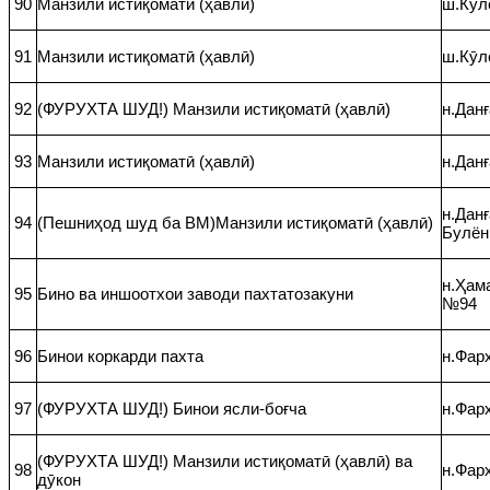
90
Манзили истиқоматӣ (ҳавлӣ)
ш.Кӯло
91
Манзили истиқоматӣ (ҳавлӣ)
ш.Кӯло
92
(ФУРУХТА ШУД!) Манзили истиқоматӣ (ҳавлӣ)
н.Данғ
93
Манзили истиқоматӣ (ҳавлӣ)
н.Данғ
н.Данғ
94
(Пешниҳод шуд ба ВМ)Манзили истиқоматӣ (ҳавлӣ)
Булён
н.Ҳама
95
Бино ва иншоотхои заводи пахтатозакуни
№94
96
Бинои коркарди пахта
н.Фар
97
(ФУРУХТА ШУД!) Бинои ясли-боғча
н.Фарх
(ФУРУХТА ШУД!) Манзили истиқоматӣ (ҳавлӣ) ва
98
н.Фарх
дӯкон