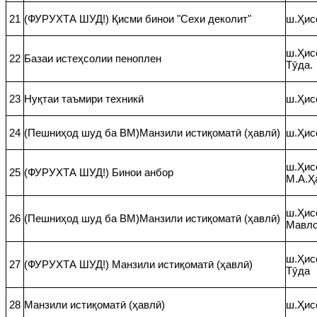
21
(ФУРУХТА ШУД!) Қисми бинои "Сехи деколит"
ш.Ҳис
ш.Ҳисо
22
Базаи истеҳсолии пеноплен
Тӯда.
23
Нуқтаи таъмири техникӣ
ш.Ҳис
24
(Пешниҳод шуд ба ВМ)Манзили истиқоматӣ (ҳавлӣ)
ш.Ҳис
ш.Ҳис
25
(ФУРУХТА ШУД!) Бинои анбор
М.А.Ҳ
ш.Ҳисо
26
(Пешниҳод шуд ба ВМ)Манзили истиқоматӣ (ҳавлӣ)
Мавло
ш.Ҳисо
27
(ФУРУХТА ШУД!) Манзили истиқоматӣ (ҳавлӣ)
Тӯда
28
Манзили истиқоматӣ (ҳавлӣ)
ш.Ҳисо