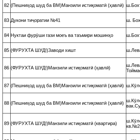
82
(Пешниҳод шуд ба ВМ)Манзили истиқоматӣ (ҳавлӣ)
ш.Бохт
83
Дукони тиҷоратии №41
ш. Бо
84
Нуктаи фурӯши гази моеъ ва таъмири мошинҳо
ш.Бох
85
(ФУРУХТА ШУД!)Заводи хишт
ш.Лева
ш.Лева
86
(ФУРУХТА ШУД!)Манзили истиқоматӣ (ҳавлӣ)
Тойма
87
(Пешниҳод шуд ба ВМ)Манзили истиқоматӣ (ҳавлӣ)
ш.Кӯло
ш.Кӯло
88
(Пешниҳод шуд ба ВМ)Манзили истиқоматӣ (ҳавлӣ)
вак.Су
ш.Кӯл
89
(ФУРУХТА ШУД!)Манзили истиқоматӣ (квартира)
кв.№2