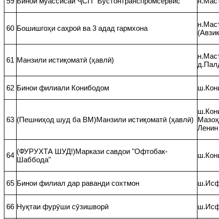
59
Бинои муассисаи ҶСП "Бӯстонтранспромсервис"
н.Мас
н.Мас
60
Бошишгоҳи саҳроӣ ва 3 адад гармхона
(Авзик
н.Маст
61
Манзили истиқоматӣ (ҳавлӣ)
д.Пал
62
Бинои филиали Конибодом
ш.Кон
ш.Кони
63
(Пешниҳод шуд ба ВМ)Манзили истиқоматӣ (ҳавлӣ)
Мазоҳ
Ленин
(ФУРУХТА ШУД!)Маркази савдои "Офтобак-
64
ш.Кон
Шаббода"
65
Бинои филиал дар раванди сохтмон
ш.Исф
66
Нуқтаи фурӯши сӯзишворӣ
ш.Исф