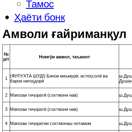
Тамос
Ҳаёти бонк
Амволи ғайриманқул
№
Номгӯи амвол, таъинот
р/т
(ФУРУХТА ШУД!) Бинои маъмурӣ, истеҳсолӣ ва
ш.Душ
1
барои нигоҳдорӣ
Душан
2
Мағозаи тиҷоратӣ (сохтмони нав)
ш.Душ
3
Мағозаи тиҷоратӣ (сохтмони нав)
ш.Душ
4
Мағозаи тиҷоратии сохтмонаш нотамом
ш.Душ