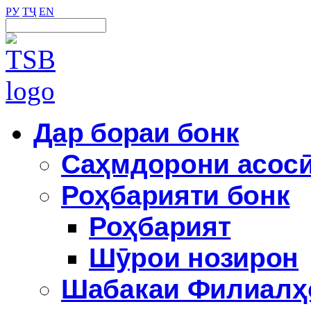
РУ
ТҶ
EN
Дар бораи бонк
Саҳмдорони асос
Роҳбарияти бонк
Роҳбарият
Шӯрои нозирон
Шабакаи Филиалҳ