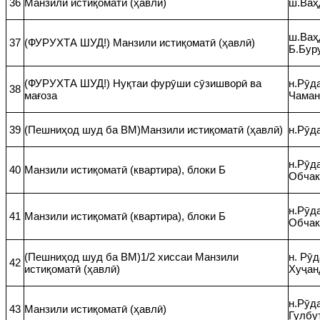
36
Манзили истиқоматӣ (ҳавлӣ)
ш.Ваҳ
ш.Ваҳ
37
(ФУРУХТА ШУД!) Манзили истиқоматӣ (ҳавлӣ)
Б.Бур
(ФУРУХТА ШУД!) Нуқтаи фурӯши сӯзишворӣ ва
н.Рӯда
38
мағоза
Чаман
39
(Пешниҳод шуд ба ВМ)Манзили истиқоматӣ (ҳавлӣ)
н.Рӯда
н.Рӯда
40
Манзили истиқоматӣ (квартира), блоки Б
Обчак
н.Рӯда
41
Манзили истиқоматӣ (квартира), блоки Б
Обчак
(Пешниҳод шуд ба ВМ)1/2 хиссаи Манзили
н. Рӯд
42
истиқоматӣ (ҳавлӣ)
Хуҷан
н.Рӯда
43
Манзили истиқоматӣ (ҳавлӣ)
Гулбу