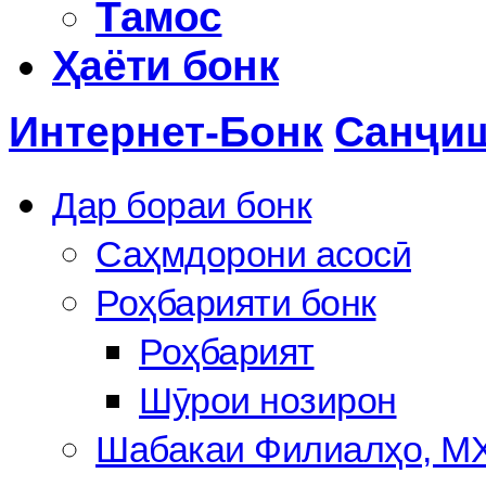
Тамос
Ҳаёти бонк
Интернет-Бонк
Санҷиш
Дар бораи бонк
Саҳмдорони асосӣ
Роҳбарияти бонк
Роҳбарият
Шӯрои нозирон
Шабакаи Филиалҳо, М