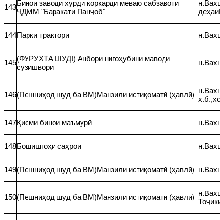
Бинои заводи хурди коркарди меваю сабзавоти
н.Вахш
143
ҶДММ "Баракати Панҷоб"
деҳа
144
Парки тракторӣ
н.Вахш
(ФУРУХТА ШУД!) Анбори нигоҳубини маводи
145
н.Вахш
сӯзишворӣ
н.Вахш
146
(Пешниҳод шуд ба ВМ)Манзили истиқоматӣ (ҳавлӣ)
х.б.,
147
Қисми бинои маъмурӣ
н.Вахш
148
Бошишгоҳи саҳроӣ
н.Вахш
149
(Пешниҳод шуд ба ВМ)Манзили истиқоматӣ (ҳавлӣ)
н.Вахш
н.Вахш
150
(Пешниҳод шуд ба ВМ)Манзили истиқоматӣ (ҳавлӣ)
Тоҷик