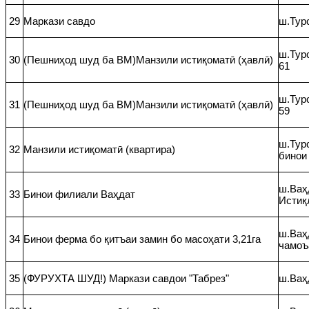
29
Маркази савдо
ш.Тур
ш.Турс
30
(Пешниҳод шуд ба ВМ)Манзили истиқоматӣ (ҳавлӣ)
61
ш.Турс
31
(Пешниҳод шуд ба ВМ)Манзили истиқоматӣ (ҳавлӣ)
59
ш.Тур
32
Манзили истиқоматӣ (квартира)
бинои
ш.Ваҳд
33
Бинои филиали Ваҳдат
Истиқ
ш.Ваҳ
34
Бинои ферма бо қитъаи замин бо масоҳати 3,21га
чамоъ
35
(ФУРУХТА ШУД!) Маркази савдои "Табрез"
ш.Ваҳ