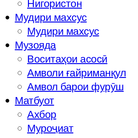
Нигористон
Мудири махсус
Мудири махсус
Музояда
Воситаҳои асосӣ
Амволи ғайриманқул
Амвол барои фурӯш
Матбуот
Ахбор
Муроҷиат