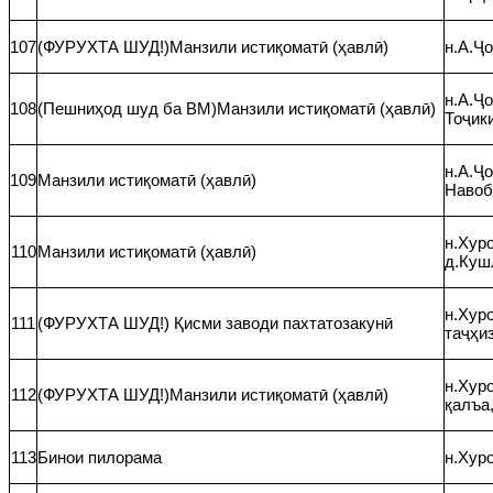
107
(ФУРУХТА ШУД!)Манзили истиқоматӣ (ҳавлӣ)
н.А.Ҷ
н.А.Ҷо
108
(Пешниҳод шуд ба ВМ)Манзили истиқоматӣ (ҳавлӣ)
Тоҷик
н.А.Ҷ
109
Манзили истиқоматӣ (ҳавлӣ)
Навоб
н.Хуро
110
Манзили истиқоматӣ (ҳавлӣ)
д.Куш
н.Хуро
111
(ФУРУХТА ШУД!) Қисми заводи пахтатозакунӣ
таҷҳи
н.Хуро
112
(ФУРУХТА ШУД!)Манзили истиқоматӣ (ҳавлӣ)
қалъа,
113
Бинои пилорама
н.Хуро