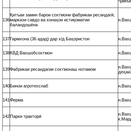
Ҷамъи
Қитъаи замин барои сохтмони фабрикаи ресандагӣ,
136
маркази савдо ва хонаҳои истиқоматии
н.Вах
баландошёна
137
Гармхона (36 адад) дар х/д Баҳористон
н.Вах
138
КВД Вахшобсохтмон
н.Вахш
н.Вахш
139
Фабрикаи ресандагии сохтмонаш нотамом
деҳаи
140
Бинои агротехснаб
н.Вахш
141
Ферма
н.Вахш
н.Вахш
142
Парки тракторӣ
к.Мар