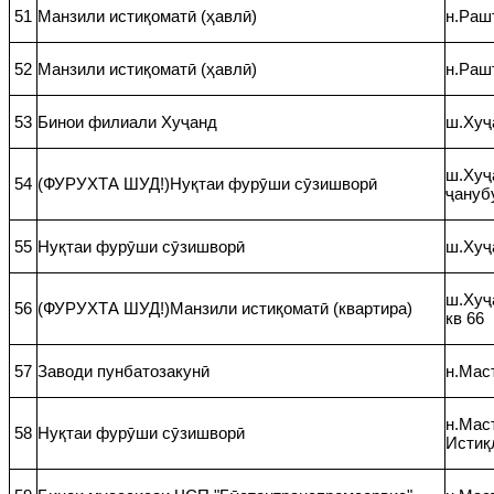
51
Манзили истиқоматӣ (ҳавлӣ)
н.Рашт
52
Манзили истиқоматӣ (ҳавлӣ)
н.Раш
53
Бинои филиали Хуҷанд
ш.Хуҷ
ш.Хуҷ
54
(ФУРУХТА ШУД!)Нуқтаи фурӯши сӯзишворӣ
ҷануб
55
Нуқтаи фурӯши сӯзишворӣ
ш.Хуҷ
ш.Хуҷ
56
(ФУРУХТА ШУД!)Манзили истиқоматӣ (квартира)
кв 66
57
Заводи пунбатозакунӣ
н.Мас
н.Маст
58
Нуқтаи фурӯши сӯзишворӣ
Истиқ