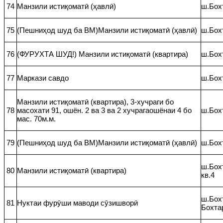
74
Манзили истиқоматӣ (ҳавлӣ)
ш.Бох
75
(Пешниҳод шуд ба ВМ)Манзили истиқоматӣ (ҳавлӣ)
ш.Бохт
76
(ФУРУХТА ШУД!) Манзили истиқоматӣ (квартира)
ш.Бохт
77
Маркази савдо
ш.Бох
Манзили истиқоматӣ (квартира), 3-хучраги бо
78
масохати 91, ошён. 2 ва 3 ва 2 хучрагаошёнаи 4 бо
ш.Бох
мас. 70м.м.
79
(Пешниҳод шуд ба ВМ)Манзили истиқоматӣ (ҳавлӣ)
ш.Бох
ш.Бохт
80
Манзили истиқоматӣ (квартира)
кв.4
ш.Бох
81
Нуктаи фурӯши маводи сӯзишворӣ
Бохта