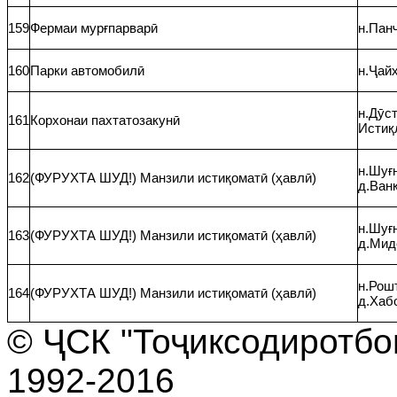
159
Фермаи мурғпарварӣ
н.Панҷ
160
Парки автомобилӣ
н.Ҷайҳ
н.Дӯст
161
Корхонаи пахтатозакунӣ
Истиқ
н.Шуғн
162
(ФУРУХТА ШУД!) Манзили истиқоматӣ (ҳавлӣ)
д.Ван
н.Шуғн
163
(ФУРУХТА ШУД!) Манзили истиқоматӣ (ҳавлӣ)
д.Мид
н.Рошт
164
(ФУРУХТА ШУД!) Манзили истиқоматӣ (ҳавлӣ)
д.Хаб
© ҶСК "Тоҷикcодиротбон
1992-2016