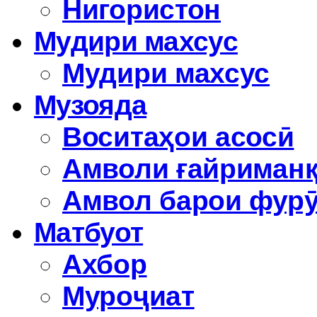
Нигористон
Мудири махсус
Мудири махсус
Музояда
Воситаҳои асосӣ
Амволи ғайриман
Амвол барои фур
Матбуот
Ахбор
Муроҷиат