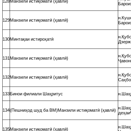
128
Манзили истиқоматӣ (ҳавлӣ)
Барои
н.Кушо
129
Манзили истиқоматӣ (ҳавлӣ)
Барои
н.Қубо
130
Минтақаи истироҳатӣ
Дзерж
н.Қубо
131
Манзили истиқоматӣ (ҳавлӣ)
Ҷавон
н.Қубо
132
Манзили истиқоматӣ (ҳавлӣ)
Саҳбо
133
Бинои филиали Шаҳритус
н.Шаҳ
н.Шаҳр
134
(Пешниҳод шуд ба ВМ)Манзили истиқоматӣ (ҳавлӣ)
деҳаи
н.Шаҳр
135
Манзили истиқоматӣ (ҳавлӣ)