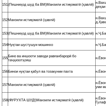
н.Вах
151
(Пешниҳод шуд ба ВМ)Манзили истиқоматӣ (ҳавлӣ)
деҳаи
н.Вахш
152
Манзили истиқоматӣ (ҳавлӣ)
д.Ҳав
153
(Пешниҳод шуд ба ВМ)Манзили истиқоматӣ (ҳавлӣ)
н.Ҷ.Ба
154
Нуқтаи шустушуи мошинхо
н.Ҷ.Ба
Бино ва иншооти заводи равғанбарорӣ бо
155
н.Ёвон
таҷҳизотҳояш
156
Бинои нуқтаи қабул ва тозакунии пахта
н.Ёвон
н.Ёвон
157
Манзили истиқоматӣ (ҳавлӣ)
уми м
н.Ёвон
158
(ФУРУХТА ШУД!)Манзили истиқоматӣ (ҳавлӣ)
Гула