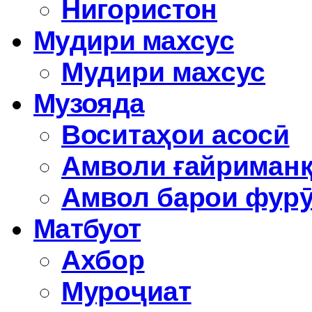
Нигористон
Мудири махсус
Мудири махсус
Музояда
Воситаҳои асосӣ
Амволи ғайриман
Амвол барои фур
Матбуот
Ахбор
Муроҷиат