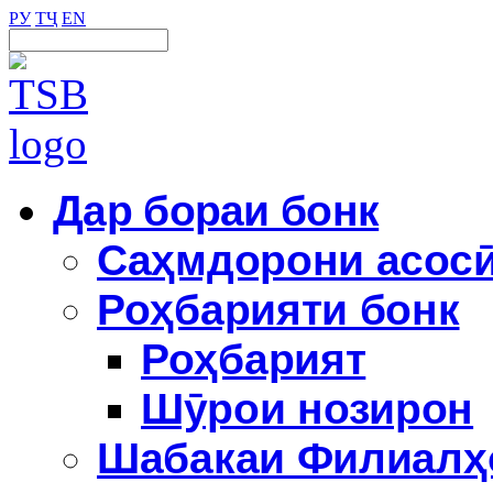
РУ
ТҶ
EN
Дар бораи бонк
Саҳмдорони асос
Роҳбарияти бонк
Роҳбарият
Шӯрои нозирон
Шабакаи Филиалҳ