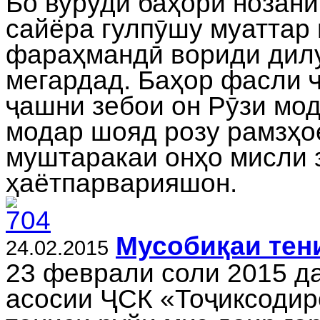
Бо вуруди баҳори нозани
сайёра гулпӯшу муаттар 
фараҳмандӣ вориди дил
мегардад. Баҳор фасли 
ҷашни зебои он Рӯзи мод
модар шояд розу рамзҳо
муштаракаи онҳо мисли 
ҳаётпарварияшон.
Мусобиқаи тен
24.02.2015
23 феврали соли 2015 д
асосии ҶСК «Тоҷиксодир