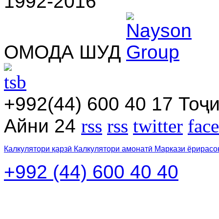
1992-2016
ОМОДА ШУД
+992(44) 600 40 17
Тоҷи
Айни 24
rss
rss
twitter
fac
Калкулятори қарзӣ
Калкулятори амонатӣ
Маркази ёрирасо
+992 (44) 600 40 40