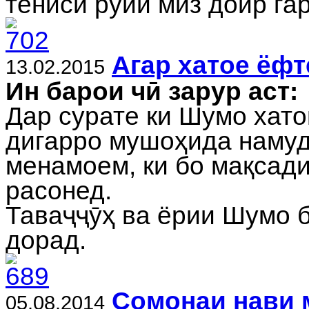
тениси руйи миз доир га
Агар хатое ёфте
13.02.2015
Ин барои чӣ зарур аст:
Дар сурате ки Шумо хато
дигарро мушоҳида намуд
менамоем, ки бо мақсади
расонед.
Таваҷҷӯҳ ва ёрии Шумо 
дорад.
Сомонаи нави 
05.08.2014