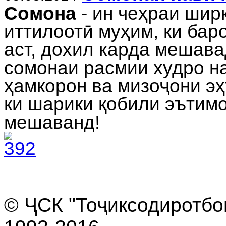
Сомона
- ин чеҳраи шир
иттилоотӣ муҳим, ки бар
аст, дохил карда мешава
сомонаи расмии худро н
ҳамкорон ва мизоҷони э
ки шарики қобили эътимо
мешаванд!
© ҶСК "Тоҷикcодиротбон