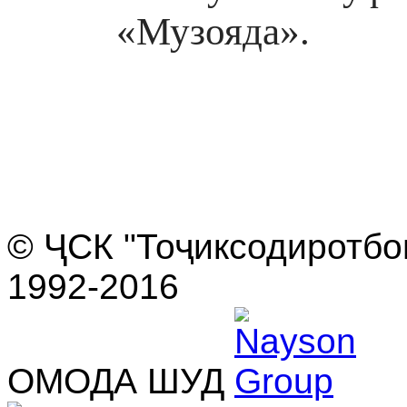
«Музояда».
© ҶСК "Тоҷикcодиротбон
1992-2016
ОМОДА ШУД