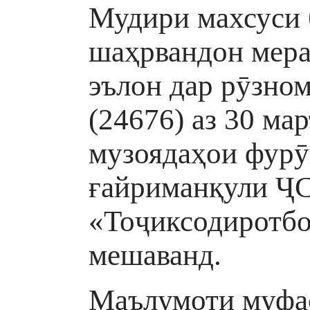
Мудири махсуси 
шаҳрвандон мера
эълон дар рӯзно
(24676) аз 30 ма
музоядаҳои фурӯ
ғайриманқули Ҷ
«Тоҷиксодиротбо
мешаванд.
Маълумоти муфа