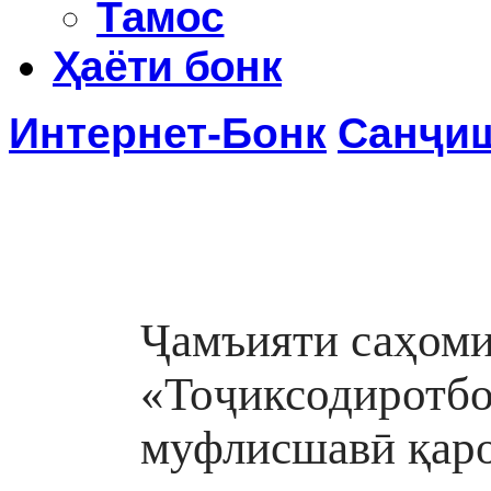
Тамос
Ҳаёти бонк
Интернет-Бонк
Санҷиш
Ҷамъияти саҳом
«Тоҷиксодиротбо
муфлисшавӣ қаро