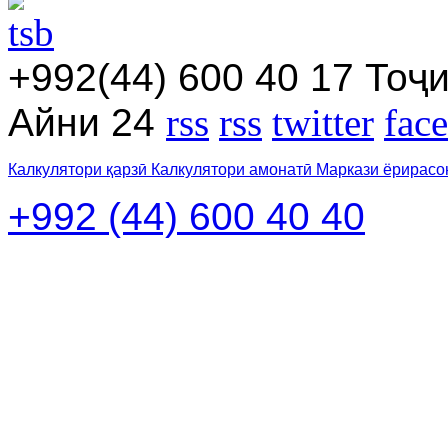
+992(44) 600 40 17
Тоҷи
Айни 24
rss
rss
twitter
fac
Калкулятори қарзӣ
Калкулятори амонатӣ
Маркази ёрирасо
+992 (44) 600 40 40