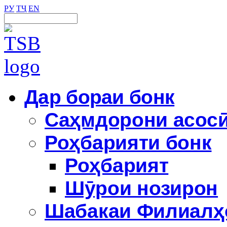
РУ
ТҶ
EN
Дар бораи бонк
Саҳмдорони асос
Роҳбарияти бонк
Роҳбарият
Шӯрои нозирон
Шабакаи Филиалҳ