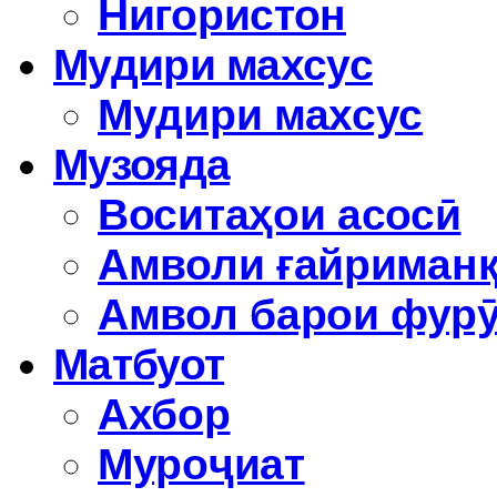
Нигористон
Мудири махсус
Мудири махсус
Музояда
Воситаҳои асосӣ
Амволи ғайриман
Амвол барои фур
Матбуот
Ахбор
Муроҷиат